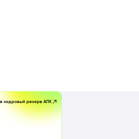
 в кадровый резерв АПК