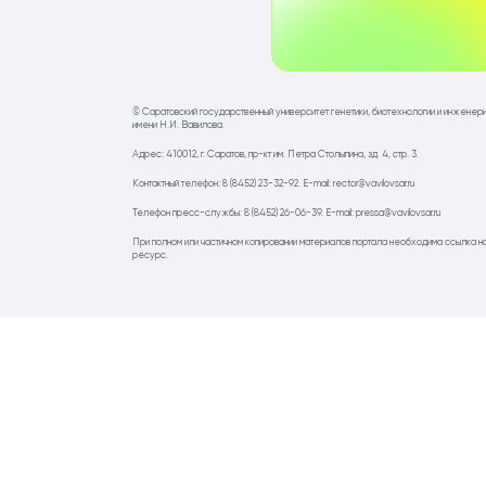
© Саратовский государственный университет генетики, биотехнологии и инженер
имени Н.И. Вавилова.
Адрес: 410012, г. Саратов, пр-кт им. Петра Столыпина, зд. 4, стр. 3.
Контактный телефон: 8 (8452) 23-32-92. E-mail: rector@vavilovsar.ru
Телефон пресс-службы: 8 (8452) 26-06-39. E-mail: pressa@vavilovsar.ru
При полном или частичном копировании материалов портала необходима ссылка н
ресурс.