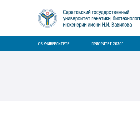
Гранты и конкурсы
Виртуальная Справочная Служба
Саратовский государственный
университет генетики, биотехнолог
Диссертационные советы
Среднее профессиональное
Воспитательная работа
инженерии имени Н.И. Вавилова
Information
образование
Документы
Заказ литературы
History
Бакалавриат/специалитет
ОБ УНИВЕРСИТЕТЕ
ПРИОРИТЕТ 2030^