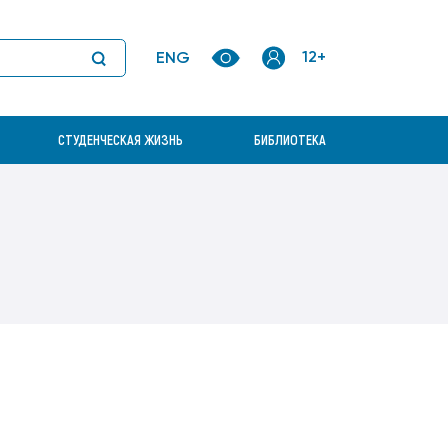
ТВ
Приоритетные научные направления
Электронно-библиотечная система
12+
ENG
Руководство научно-
Электронные образовательные
исследовательской деятельностью
ресурсы
Вход в личный
кабинет
Совет молодых ученых
СТУДЕНЧЕСКАЯ ЖИЗНЬ
БИБЛИОТЕКА
ЭИОС
Корпоративная почта