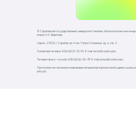
© Саратовский государственный университет генетики, биотехнологии и инженер
имени Н.И. Вавилова.
Адрес: 410012, г. Саратов, пр-кт им. Петра Столыпина, зд. 4, стр. 3.
Контактный телефон: 8 (8452) 23-32-92. E-mail: rector@vavilovsar.ru
Телефон пресс-службы: 8 (8452) 26-06-39. E-mail: pressa@vavilovsar.ru
При полном или частичном копировании материалов портала необходима ссылка н
ресурс.