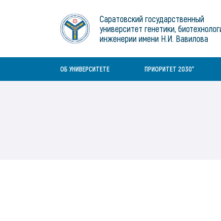
Гранты и конкурсы
Виртуальная Справочная Служба
Саратовский государственный
университет генетики, биотехнолог
Диссертационные советы
Среднее профессиональное
Воспитательная работа
инженерии имени Н.И. Вавилова
Information
образование
Документы
Заказ литературы
History
Бакалавриат/специалитет
ОБ УНИВЕРСИТЕТЕ
ПРИОРИТЕТ 2030^