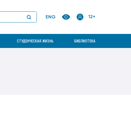
ТВ
Приоритетные научные направления
Электронно-библиотечная система
12+
ENG
Руководство научно-
Электронные образовательные
исследовательской деятельностью
ресурсы
Вход в личный
кабинет
Совет молодых ученых
СТУДЕНЧЕСКАЯ ЖИЗНЬ
БИБЛИОТЕКА
ЭИОС
Корпоративная почта