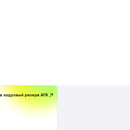
 в кадровый резерв АПК